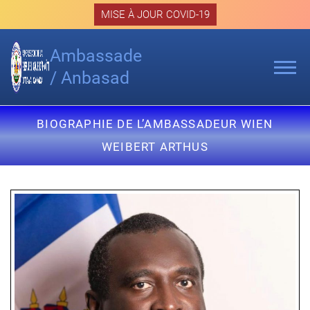
Skip
MISE À JOUR COVID-19
to
content
Ambassade
/ Anbasad
BIOGRAPHIE DE L’AMBASSADEUR WIEN
WEIBERT ARTHUS