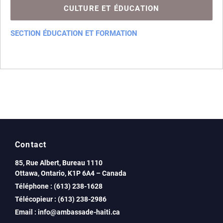
Déclaration de naissance
CULTURE ET ÉDUCATION
Procédures pour adoption en Haiti
Transcription d'actes étrangers de registres
SECTION ÉDUCATION ET FORMATION
Nomenclature
Contact
85, Rue Albert, Bureau 1110
Ottawa, Ontario, K1P 6A4 – Canada
Téléphone : (613) 238-1628
Télécopieur : (613) 238-2986
Email : info@ambassade-haiti.ca