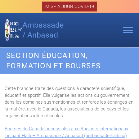
Skip
MISE À JOUR COVID-19
to
content
Ambassade
/ Anbasad
SECTION ÉDUCATION,
FORMATION ET BOURSES
Cette branche traite des questions à caractère scientifique,
éducatif et sportif. Elle vulgarise les actions du gouvernement
dans les domaines susmentionnés et renforce les échanges en
la matière, avec le Canada, les associations de ce pays et les
organisations internationales.
Bourses du Canada accessibles aux étudiants internationaux
incluant Haïti – Ambassade / Anbasad (ambassade-haiti.ca)