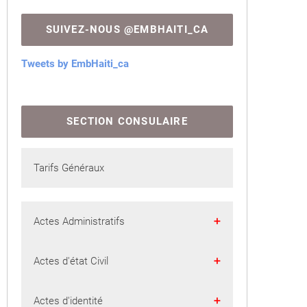
SUIVEZ-NOUS @EMBHAITI_CA
Tweets by EmbHaiti_ca
SECTION CONSULAIRE
Tarifs Généraux
Actes Administratifs
Passeports
Actes d'état Civil
Visas
Acte de naissance
Actes d'identité