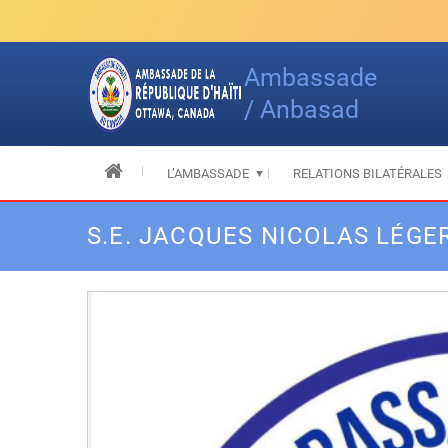
Skip
to
content
Ambassade
/ Anbasad
L’AMBASSADE
RELATIONS BILATÉRALES
S.E. JACQUES NICOLAS LÉGE