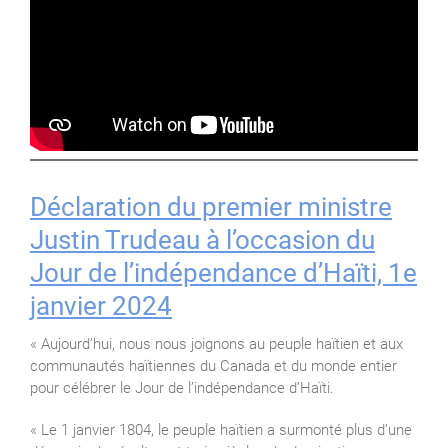
Déclaration du premier ministre
Justin Trudeau à l’occasion du
Jour de l’indépendance d’Haïti, 1e
janvier 2024
« Aujourd’hui, nous nous joignons au peuple haïtien et aux
communautés haïtiennes du Canada et du monde entier
pour célébrer le Jour de l’indépendance d’Haïti.
« Le 1 janvier 1804, le peuple haïtien a surmonté plus d’une