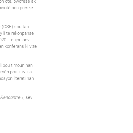
 yon otè, pwofesè ak
minotè pou prèske
yè (CSE) sou tab
 li te rekonpanse
20. Toujou anvi
an konferans ki vize
 li pou timoun nan
èn pou li liv li a
osyon literati nan
a Rencontre
», sèvi