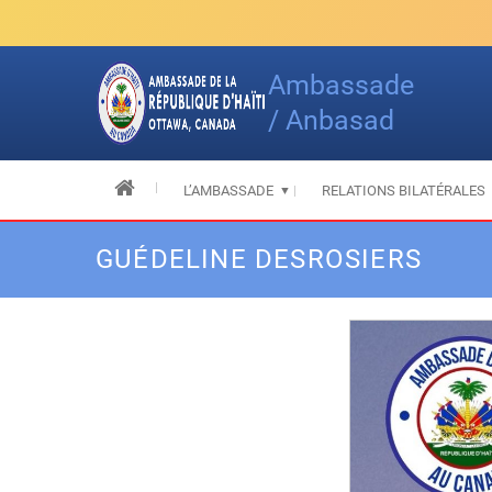
Skip
to
content
Ambassade
/ Anbasad
L’AMBASSADE
RELATIONS BILATÉRALES
GUÉDELINE DESROSIERS