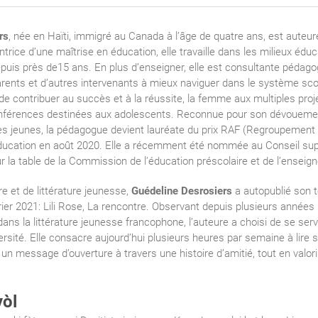
rs
, née en Haïti, immigré au Canada à l’âge de quatre ans, est auteu
trice d’une maîtrise en éducation, elle travaille dans les milieux éduc
is près de15 ans. En plus d’enseigner, elle est consultante pédago
nts et d’autres intervenants à mieux naviguer dans le système sco
de contribuer au succès et à la réussite, la femme aux multiples pro
onférences destinées aux adolescents. Reconnue pour son dévouement
 des jeunes, la pédagogue devient lauréate du prix RAF (Regroupemen
Éducation en août 2020. Elle a récemment été nommée au Conseil sup
ur la table de la Commission de l’éducation préscolaire et de l’ensei
e et de littérature jeunesse,
Guédeline Desrosiers
a autopublié son t
rier 2021: Lili Rose, La rencontre. Observant depuis plusieurs années
dans la littérature jeunesse francophone, l’auteure a choisi de se ser
versité. Elle consacre aujourd’hui plusieurs heures par semaine à lire s
 un message d’ouverture à travers une histoire d’amitié, tout en valoris
yòl