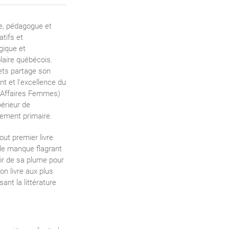
re, pédagogue et
atifs et
gique et
laire québécois.
jets partage son
 et l’excellence du
t Affaires Femmes)
érieur de
gnement primaire.
out premier livre
 le manque flagrant
vir de sa plume pour
on livre aux plus
ant la littérature