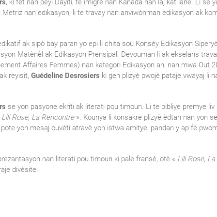
rs
, ki fèt nan peyi Dayiti, te imigre nan Kanada nan laj kat lane. Li se
n Metriz nan edikasyon, li te travay nan anviwònman edikasyon ak ko
 edikatif ak sipò bay paran yo epi li chita sou Konsèy Edikasyon Siper
yon Matènèl ak Edikasyon Prensipal. Devouman li ak ekselans travay
pement Affaires Femmes) nan kategori Edikasyon an, nan mwa Out 20
ak reyisit,
Guédeline Desrosiers
ki gen plizyè pwojè pataje vwayaj li n
rs
se yon pasyone ekriti ak literati pou timoun. Li te pibliye premye liv
«
Lili Rose, La Rencontre
». Kounya li konsakre plizyè èdtan nan yon sem
nk pote yon mesaj ouvèti atravè yon istwa amitye, pandan y ap fè pwom
rezantasyon nan literati pou timoun ki pale fransè, otè «
Lili Rose, L
aje divèsite.