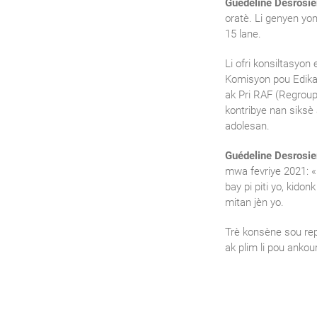
Guédeline Desrosie
oratè. Li genyen yo
15 lane.
Li ofri konsiltasyon
Komisyon pou Edikas
ak Pri RAF (Regrou
kontribye nan siksè 
adolesan.
Guédeline Desrosie
mwa fevriye 2021: 
bay pi piti yo, kido
mitan jèn yo.
Trè konsène sou rep
ak plim li pou ankour