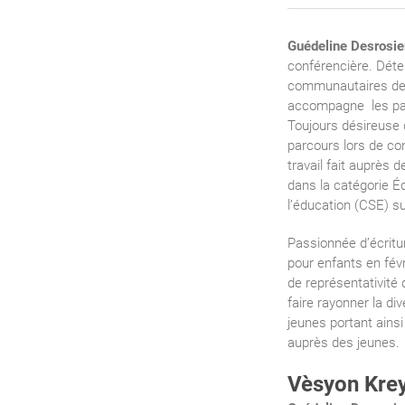
Guédeline Desrosie
conférencière. Déten
communautaires depu
accompagne les pare
Toujours désireuse 
parcours lors de c
travail fait auprès
dans la catégorie 
l’éducation (CSE) s
Passionnée d’écritur
pour enfants en fév
de représentativité 
faire rayonner la di
jeunes portant ainsi
auprès des jeunes.
Vèsyon Kre