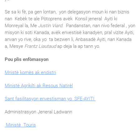
Se sa ki fè, pa gen lontan, yon delegasyon moun ki nan biznis
nan Kebèk te ale Pòtoprens avèk Konsil jeneral Ayiti ki
Monreyal la, Me
Justin Viard
. Pandanstan, nan nivo federal , yon
misyon ki soti Kanada, avèk envestisè kanadyen, pral vizite Ayiti,
anvan yo rive, oka yo ta bezwen li, Anbasadè Ayiti, nan Kanada
a, Mesye
Frantz Liautaud
ap deja la ap tann yo.
Pou plis enfòmasyon
Mnistè komès ak endistri
Ministè Agrikilti ak Resous Natirèl
Sant fasilitasyon envestisman yo SFE-AYITI
Administrasyon Jeneral Ladwann
Ministè Touris