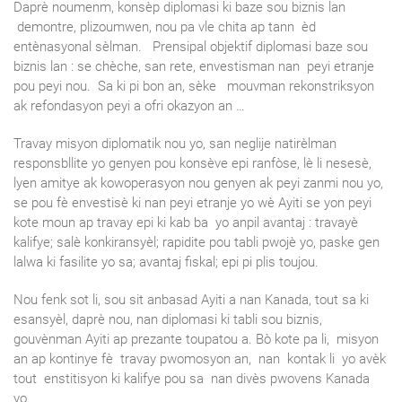
Daprè noumenm, konsèp diplomasi ki baze sou biznis lan
demontre, plizoumwen, nou pa vle chita ap tann èd
entènasyonal sèlman. Prensipal objektif diplomasi baze sou
biznis lan : se chèche, san rete, envestisman nan peyi etranje
pou peyi nou. Sa ki pi bon an, sèke mouvman rekonstriksyon
ak refondasyon peyi a ofri okazyon an …
Travay misyon diplomatik nou yo, san neglije natirèlman
responsbllite yo genyen pou konsève epi ranfòse, lè li nesesè,
lyen amitye ak kowoperasyon nou genyen ak peyi zanmi nou yo,
se pou fè envestisè ki nan peyi etranje yo wè Ayiti se yon peyi
kote moun ap travay epi ki kab ba yo anpil avantaj : travayè
kalifye; salè konkiransyèl; rapidite pou tabli pwojè yo, paske gen
lalwa ki fasilite yo sa; avantaj fiskal; epi pi plis toujou.
Nou fenk sot li, sou sit anbasad Ayiti a nan Kanada, tout sa ki
esansyèl, daprè nou, nan diplomasi ki tabli sou biznis,
gouvènman Ayiti ap prezante toupatou a. Bò kote pa li, misyon
an ap kontinye fè travay pwomosyon an, nan kontak li yo avèk
tout enstitisyon ki kalifye pou sa nan divès pwovens Kanada
yo.