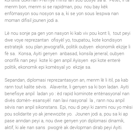
konsilte dokiman Premye minis lan sou dosye sa a. Petèt, li ta
menm bon, menm si se rapidman, pou nou bay kèk
enfòmasyon sou nosyon sa a, ki se yon sous lespwa nan
moman difisil jounen jodi a.
Lè nou sonje pa gen yon nasyon ki kab viv pou kont li, tout peyi
dwe voye reprezantan ofisyèl yo, toupatou, kote kondisyon
estratejik sou plan jewografik, politik oubyen ekonomik ekzije li
fè sa. Konsa, Ayiti genyen anbasad, konsila jeneral, oubyen
onorifik nan peyi kote ki gen anpil Ayisyen epi kote enterè
politik, ekonomik epi komèsyal yo ekzije sa.
Sepandan, diplomasi reprezantasyon an, menm lè li itil, pa kab
rann tout kalite sèvis. Alaverite, li genyen sa ki bon ladan. Ayiti
benefisye anpil ladan yo : èd rapid kominote entènasyonal nan
divès domèn- esansyèl nan lavi nasyonal la , rann nou anpil
sèvis nan anpil sikonstans. Epi, nou di peyi ki zanmi nou yo mèsi
pou solidarite yo ak jenewozite yo. Jounen jodi a, pou sa ki ap
pase anndan peyi a, nou dwe genyen yon diplomasi dinamik,
aktif, ki ale nan sans pwogrè ak devlopman dirab peyi Ayiti.