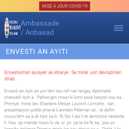
Skip
MISE À JOUR COVID-19
to
content
Ambassade
/ Anbasad
ENVESTI AN AYITI
Envestisman ayisyen ak etranje : Se motè yon devlopman
dirab…
Envesti an Ayiti se yon tèm tou nèf nan langay diplomatik
chanselri Ayiti a. Pafwa gen moun ki konn poze kesyon sou sa.
Premye minis lan, Ekselans Mesye
Laurent Lamothe
, nan
prezantasyon politik jeneral li anndan Paleman an , te defini
nouvo tèm sa a ak tout sa ki fè fös li epi li te demontre nesesite
li. Nou ap mande moun ki vle, si yo pa te ko fè sa, pou yo