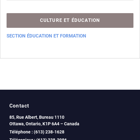
Acte de décès
Légalisation - Adoption et autres
Autres services et autre procédures
Déclaration de naissance
CULTURE ET ÉDUCATION
Procédures pour adoption en Haiti
Transcription d'actes étrangers de registres
SECTION ÉDUCATION ET FORMATION
Nomenclature
Contact
85, Rue Albert, Bureau 1110
Ottawa, Ontario, K1P 6A4 – Canada
Téléphone : (613) 238-1628