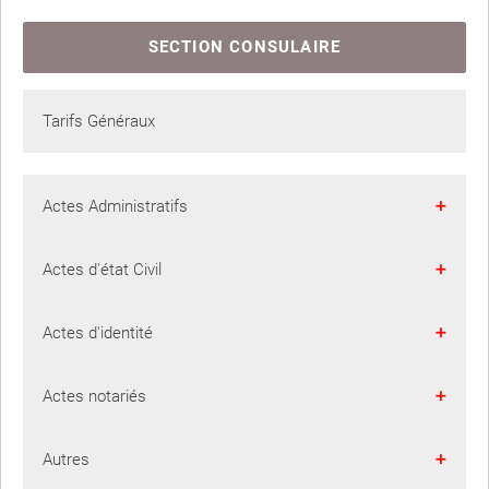
SECTION CONSULAIRE
Tarifs Généraux
Actes Administratifs
Passeports
Actes d'état Civil
Visas
Acte de naissance
Actes d'identité
Acte de mariage
Certificat d'identié et de voyage
Actes notariés
Acte de divorce
Laissez-passer mortuaire
Mandat
Autres