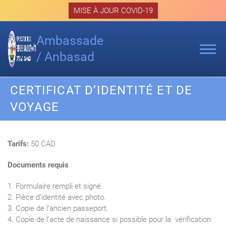
Skip
MISE À JOUR COVID-19
to
content
Ambassade
/ Anbasad
CERTIFICAT D’IDENTITÉ ET DE
VOYAGE
Tarifs:
50 CAD
Documents requis
1. Formulaire rempli et signé.
2. Pièce d’identité avec photo.
3. Copie de l’ancien passeport.
4. Copie de l’acte de naissance si possible pour la vérification